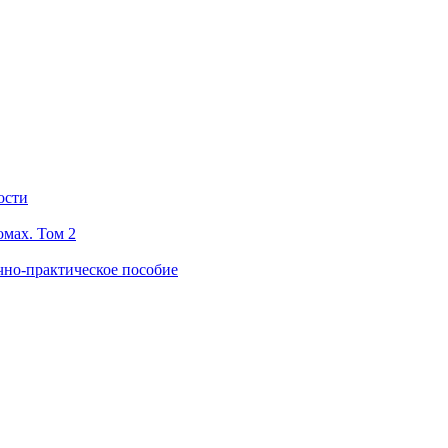
ости
омах. Том 2
чно-практическое пособие