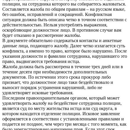
полиции, на сотрудника которого вы собираетесь жаловаться.
Составляется жалоба по общим правилам – на русском языке,
без ошибок, исправлений и сокращений. Конфликтная
ситуация должна быть описана четко в точном соответствии с
действительностью. Нельзя употреблять выражения,
оскорбляющие должностное лицо. В противном случае вам
будет отказано в рассмотрение жалобы.
В документе обязательно содержаться контакты и анкетные
данные лица, подающего жалобу. Далее четко излагается суть
конфликта, а именно то право, которое было нарушено. После
указания должности и фамилии сотрудника, нарушившего это
право, выдвигаются требования истца.
Жалоба должна быть рассмотрена в течение трех дней или в
течение десяти при необходимости дополнительных
документов. По истечении этого срока прокурор либо
признает, что должностное лицо таки бездействовало и
выносит порядок устранения нарушений, либо не
удовлетворяет исковые требования.
Последним правоохранительным органом, который может
удовлетворить жалобу на бездействие сотрудника полиции,
является суд по месту жительства истца или суд округа, в
котором находится отделение полиции. Исковое заявление
оформляется в соответствии с установленными правилами и
подается не позднее, чем через три месяца с того момента, как
было зарегистрировано нарушение прав. Если этот срок