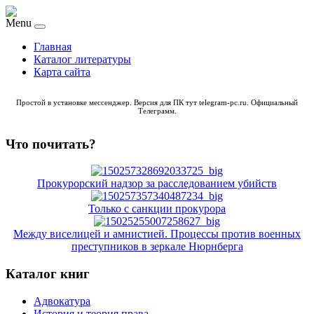
Menu
Главная
Каталог литературы
Карта сайта
Простой в установке мессенджер. Версия для ПК тут
telegram-pc.ru
. Официальный
Телеграмм.
Что почитать?
Прокурорский надзор за расследованием убийств
Только с санкции прокурора
Между виселицей и амнистией. Процессы против военных
преступников в зеркале Нюрнберга
Каталог книг
Адвокатура
История и теория права