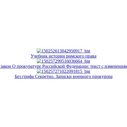
Учебник истории римского права
закон О прокуратуре Российской Федерации: текст с изменениям
Без грифа Секретно. Записки военного прокурора