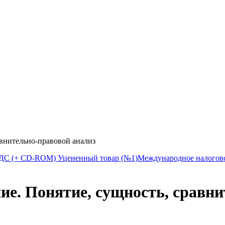
внительно-правовой анализ
НДС (+ CD-ROM) Уцененный товар (№1)
Международное налогов
е. Понятие, сущность, сравни