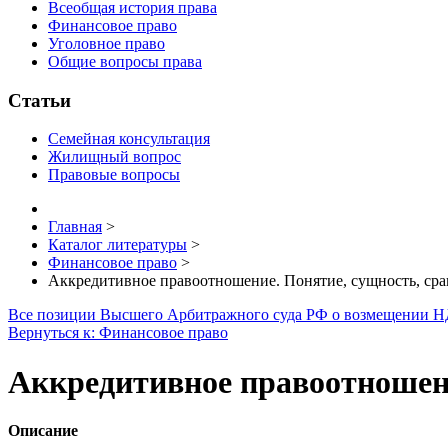
Всеобщая история права
Финансовое право
Уголовное право
Общие вопросы права
Статьи
Семейная консультация
Жилищный вопрос
Правовые вопросы
Главная
>
Каталог литературы
>
Финансовое право
>
Аккредитивное правоотношение. Понятие, сущность, сра
Все позиции Высшего Арбитражного суда РФ о возмещении 
Вернуться к: Финансовое право
Аккредитивное правоотношени
Описание