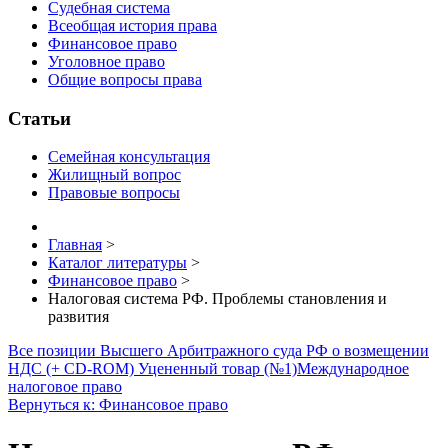
Судебная система
Всеобщая история права
Финансовое право
Уголовное право
Общие вопросы права
Статьи
Семейная консультация
Жилищный вопрос
Правовые вопросы
Главная
>
Каталог литературы
>
Финансовое право
>
Налоговая система РФ. Проблемы становления и
развития
Все позиции Высшего Арбитражного суда РФ о возмещении
НДС (+ CD-ROM) Уцененный товар (№1)
Международное
налоговое право
Вернуться к: Финансовое право