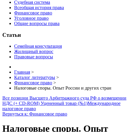
Судебная система
Всеобщая история права
Финансовое право
Уголовное право
Общие вопросы права
Статьи
Семейная консультация
Жилищный вопрос
Правовые вопросы
Главная
>
Каталог литературы
>
Финансовое право
>
Налоговые споры. Опыт России и других стран
Все позиции Высшего Арбитражного суда РФ о возмещении
НДС (+ CD-ROM) Уцененный товар (№1)
Международное
налоговое право
Вернуться к: Финансовое право
Налоговые споры. Опыт