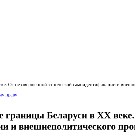
еке. От незавершенной этнической самоидентификации и внешне
му праву
е границы Беларуси в XX веке
и и внешнеполитического прои