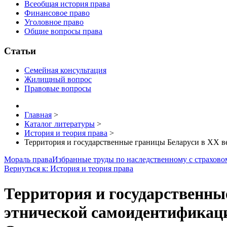
Всеобщая история права
Финансовое право
Уголовное право
Общие вопросы права
Статьи
Семейная консультация
Жилищный вопрос
Правовые вопросы
Главная
>
Каталог литературы
>
История и теория права
>
Территория и государственные границы Беларуси в XX в
Мораль права
Избранные труды по наследственному с страхово
Вернуться к: История и теория права
Территория и государственны
этнической самоидентификаци