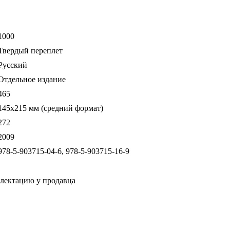
1000
Твердый переплет
Русский
Отдельное издание
465
145х215 мм (средний формат)
272
2009
978-5-903715-04-6, 978-5-903715-16-9
плектацию у продавца