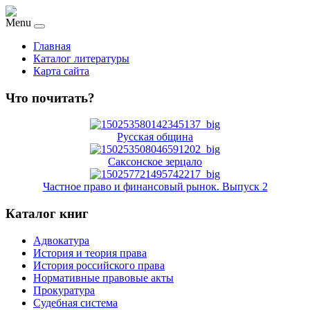
Menu
Главная
Каталог литературы
Карта сайта
Что почитать?
Русская община
Саксонское зерцало
Частное право и финансовый рынок. Выпуск 2
Каталог книг
Адвокатура
История и теория права
История российского права
Нормативные правовые акты
Прокуратура
Судебная система