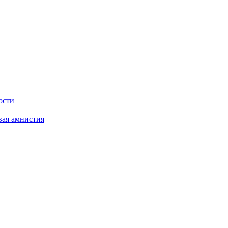
ости
вая амнистия