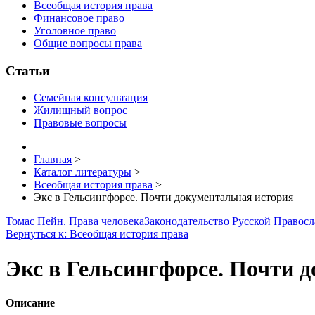
Всеобщая история права
Финансовое право
Уголовное право
Общие вопросы права
Статьи
Семейная консультация
Жилищный вопрос
Правовые вопросы
Главная
>
Каталог литературы
>
Всеобщая история права
>
Экс в Гельсингфорсе. Почти документальная история
Томас Пейн. Права человека
Законодательство Русской Правосл
Вернуться к: Всеобщая история права
Экс в Гельсингфорсе. Почти 
Описание