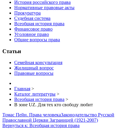
История российского права
Нормативные правовые акты
Прокуратура
Судебная система
Всеобщая история права
Финансовое право
Уголовное право
Общие вопросы права
Статьи
Семейная консультация
Жилищный вопрос
Правовые вопросы
Главная
>
Каталог литературы
>
Всеобщая история права
>
В зоне UZ. Для тех кто свободу любит
Томас Пейн. Права человека
Законодательство Русской
Православной Церкви Заграницей (1921-2007)
Вернуться к: Всеобщая история права