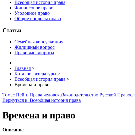
Всеобщая история права
Финансовое право
Уголовное право
Общие вопросы права
Статьи
Семейная консультация
Жилищный вопрос
Правовые вопросы
Главная
>
Каталог литературы
>
Всеобщая история права
>
Времена и право
Томас Пейн. Права человека
Законодательство Русской Правосл
Вернуться к: Всеобщая история права
Времена и право
Описание