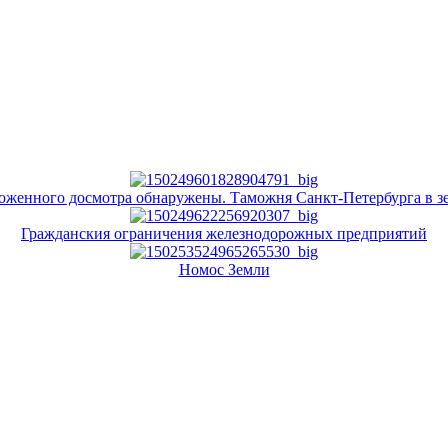
оженного досмотра обнаружены. Таможня Санкт-Петербурга в з
Гражданския ограничения железнодорожных предприятий
Нoмoс Земли