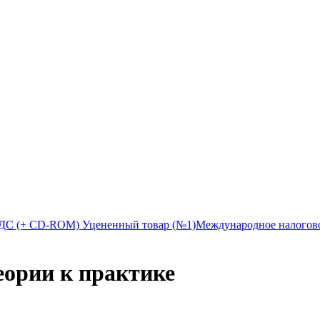
НДС (+ CD-ROM) Уцененный товар (№1)
Международное налогов
еории к практике