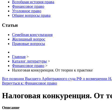
Всеобщая история права
Финансовое право
Уголовное право
Общие вопросы права
Статьи
Семейная консультация
Жилищный вопрос
Правовые вопросы
Главная
>
Каталог литературы
>
Финансовое право
>
Налоговая конкуренция. От теории к практике
Все позиции Высшего Арбитражного суда РФ о возмещении 
Вернуться к: Финансовое право
Налоговая конкуренция. От т
Описание