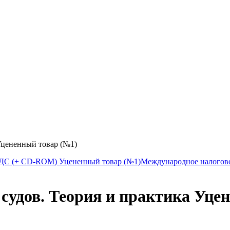
Уцененный товар (№1)
НДС (+ CD-ROM) Уцененный товар (№1)
Международное налогов
судов. Теория и практика Уце