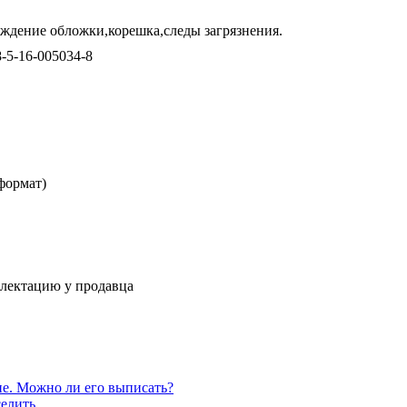
ждение обложки,корешка,следы загрязнения.
8-5-16-005034-8
формат)
плектацию у продавца
е. Можно ли его выписать?
елить.