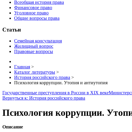
Всеобщая история права
Финансовое право
Уголовное право
Общие вопросы права
Статьи
Семейная консультация
Жилищный вопрос
Правовые вопросы
Главная
>
Каталог литературы
>
История российского права
>
Психология коррупции. Утопия и антиутопия
Государственные преступления в России в XIX веке
Министерск
Вернуться к: История российского права
Психология коррупции. Утопи
Описание