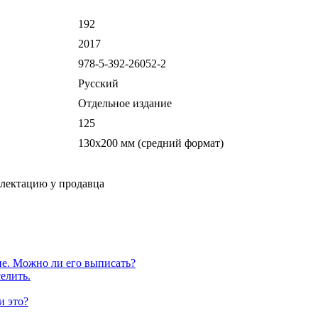
192
2017
978-5-392-26052-2
Русский
Отдельное издание
125
130х200 мм (средний формат)
плектацию у продавца
е. Можно ли его выписать?
елить.
и это?