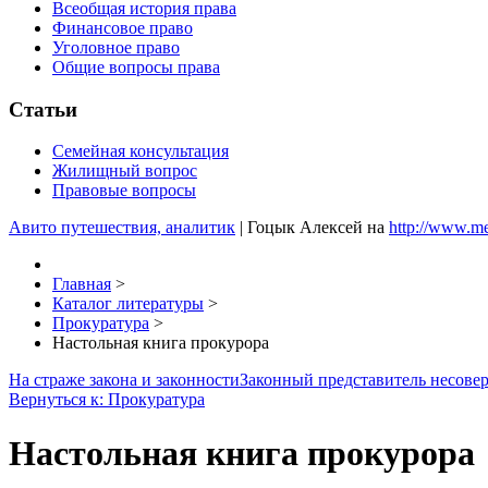
Всеобщая история права
Финансовое право
Уголовное право
Общие вопросы права
Статьи
Семейная консультация
Жилищный вопрос
Правовые вопросы
Авито путешествия, аналитик
| Гоцык Алексей на
http://www.m
Главная
>
Каталог литературы
>
Прокуратура
>
Настольная книга прокурора
На страже закона и законности
Законный представитель несове
Вернуться к: Прокуратура
Настольная книга прокурора