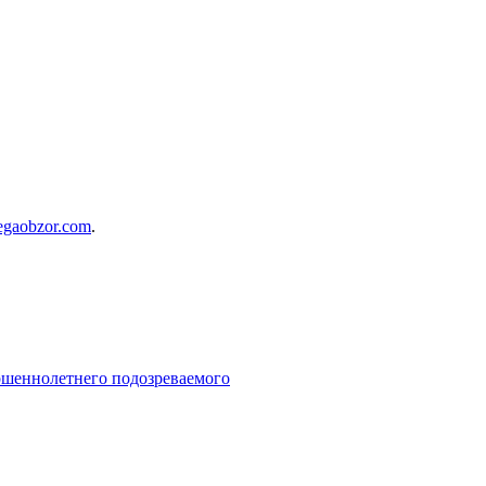
egaobzor.com
.
ршеннолетнего подозреваемого