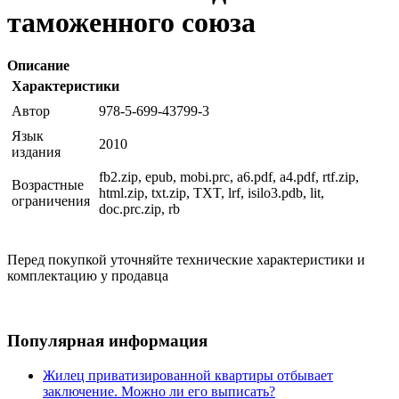
таможенного союза
Описание
Характеристики
Автор
978-5-699-43799-3
Язык
2010
издания
fb2.zip, epub, mobi.prc, a6.pdf, a4.pdf, rtf.zip,
Возрастные
html.zip, txt.zip, TXT, lrf, isilo3.pdb, lit,
ограничения
doc.prc.zip, rb
Перед покупкой уточняйте технические характеристики и
комплектацию у продавца
Популярная информация
Жилец приватизированной квартиры отбывает
заключение. Можно ли его выписать?